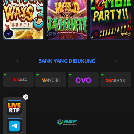
BANK YANG DIDUKUNG